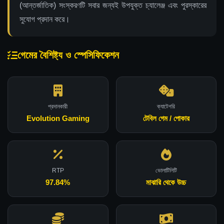
(আন্তর্জাতিক) সংস্করণটি সবার জন্যই উপযুক্ত চ্যালেঞ্জ এবং পুরস্কারের
সুযোগ প্রদান করে।
গেমের বৈশিষ্ট্য ও স্পেসিফিকেশন
প্রদানকারী
ক্যাটেগরি
Evolution Gaming
টেবিল গেম / পোকার
RTP
ভোলাটিলিটি
97.84%
মাঝারি থেকে উচ্চ