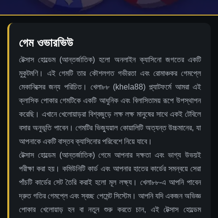
গেম ওভারভিউ
টেক্সাস হোল্ডেম (আন্তর্জাতিক) হলো অনলাইন ক্যাসিনো জগতের একটি
মুকুটমণি। এই গেমটি তার কৌশলগত গভীরতা এবং রোমাঞ্চকর গেমপ্লে
মেকানিক্সের জন্য পরিচিত। খেলা৮৮ (khela88) প্ল্যাটফর্মে আমরা এই
ক্লাসিক পোকার গেমটিকে একটি আধুনিক এবং বিলাসিতাময় রূপে উপস্থাপন
করেছি। এখানে খেলোয়াড়রা বিশ্বজুড়ে লক্ষ লক্ষ মানুষের সাথে একই টেবিলে
বসার অনুভূতি পাবেন। গেমটির ভিজ্যুয়াল কোয়ালিটি অত্যন্ত উচ্চমানের, যা
আপনাকে একটি বাস্তব ক্যাসিনোর পরিবেশে নিয়ে যাবে।
টেক্সাস হোল্ডেম (আন্তর্জাতিক) গেমে আপনার দক্ষতা এবং ভাগ্য উভয়ই
পরীক্ষা করা হয়। কমিউনিটি কার্ড এবং আপনার হাতের কার্ডের সমন্বয়ে সেরা
পাঁচটি কার্ডের সেট তৈরি করাই হলো মূল লক্ষ্য। খেলা৮৮-এ আপনি পাবেন
দ্রুত গতির গেমপ্লে এবং স্বচ্ছ পেমেন্ট সিস্টেম। আপনি যদি একজন অভিজ্ঞ
পোকার খেলোয়াড় হন বা নতুন শুরু করতে চান, এই টেক্সাস হোল্ডেম