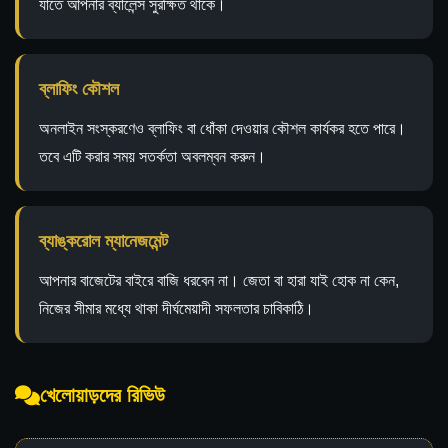
যাতে আপনার ব্যালেন্স সুরক্ষিত থাকে।
ব্লাফিং কৌশল
অনলাইন সংস্করণেও ব্লাফিং বা ধোঁকা দেওয়ার কৌশল কার্যকর হতে পারে।
তবে এটি করার সময় সতর্কতা অবলম্বন করুন।
ব্যাঙ্করোল ম্যানেজমেন্ট
আপনার বাজেটের বাইরে বাজি ধরবেন না। জেতা বা হারা যাই হোক না কেন,
নিজের সীমার মধ্যে থাকা দীর্ঘমেয়াদী সফলতার চাবিকাঠি।
খেলোয়াড়দের রিভিউ