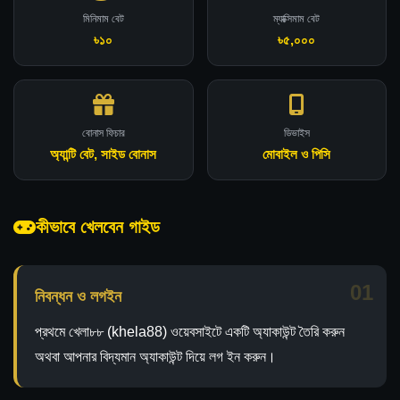
মিনিমাম বেট
ম্যাক্সিমাম বেট
৳১০
৳৫,০০০
বোনাস ফিচার
ডিভাইস
অ্যান্টি বেট, সাইড বোনাস
মোবাইল ও পিসি
কীভাবে খেলবেন গাইড
01
নিবন্ধন ও লগইন
প্রথমে খেলা৮৮ (khela88) ওয়েবসাইটে একটি অ্যাকাউন্ট তৈরি করুন
অথবা আপনার বিদ্যমান অ্যাকাউন্ট দিয়ে লগ ইন করুন।