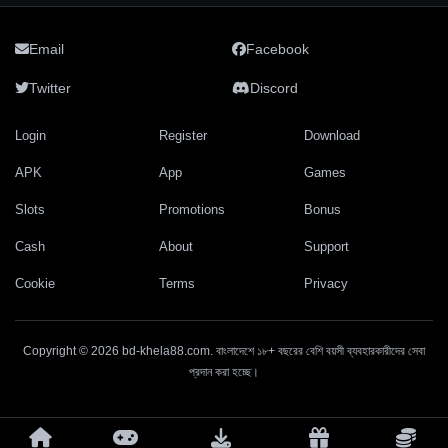
Email
Facebook
Twitter
Discord
Login
Register
Download
APK
App
Games
Slots
Promotions
Bonus
Cash
About
Support
Cookie
Terms
Privacy
Copyright © 2026 bd-khela88.com. বাংলাদেশে ১৮+ বছরের বেশি বয়সী ব্যবহারকারীদের সেবা
প্রদান করা হচ্ছে।