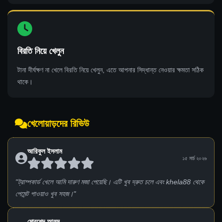
বিরতি নিয়ে খেলুন
টানা দীর্ঘক্ষণ না খেলে বিরতি নিয়ে খেলুন, এতে আপনার সিদ্ধান্ত নেওয়ার ক্ষমতা সঠিক
থাকে।
খেলোয়াড়দের রিভিউ
আরিফুল ইসলাম
১৫ মার্চ ২০২৬
"ট্রাম্পকার্ড খেলে আমি দারুণ মজা পেয়েছি। এটি খুব দ্রুত চলে এবং khela88 থেকে
পেমেন্ট পাওয়াও খুব সহজ।"
মোরশেদ আলম