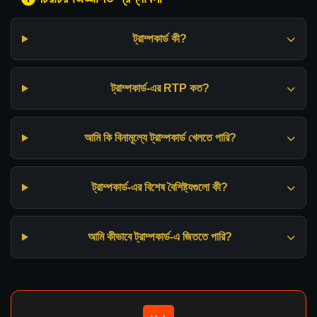
ট্রাম্পকার্ড কী?
ট্রাম্পকার্ড-এর RTP কত?
আমি কি বিনামূল্যে ট্রাম্পকার্ড খেলতে পারি?
ট্রাম্পকার্ড-এর বিশেষ বৈশিষ্ট্যগুলো কী?
আমি কীভাবে ট্রাম্পকার্ড-এ জিততে পারি?