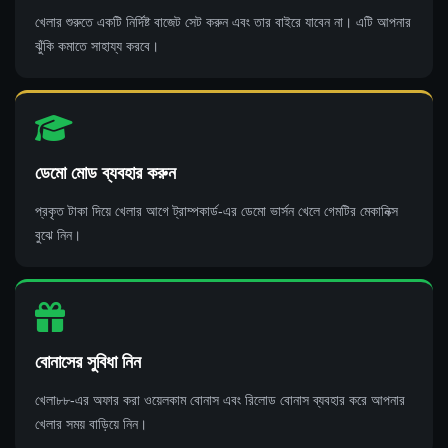
খেলার শুরুতে একটি নির্দিষ্ট বাজেট সেট করুন এবং তার বাইরে যাবেন না। এটি আপনার
ঝুঁকি কমাতে সাহায্য করবে।
ডেমো মোড ব্যবহার করুন
প্রকৃত টাকা দিয়ে খেলার আগে ট্রাম্পকার্ড-এর ডেমো ভার্সন খেলে গেমটির মেকানিক্স
বুঝে নিন।
বোনাসের সুবিধা নিন
খেলা৮৮-এর অফার করা ওয়েলকাম বোনাস এবং রিলোড বোনাস ব্যবহার করে আপনার
খেলার সময় বাড়িয়ে নিন।