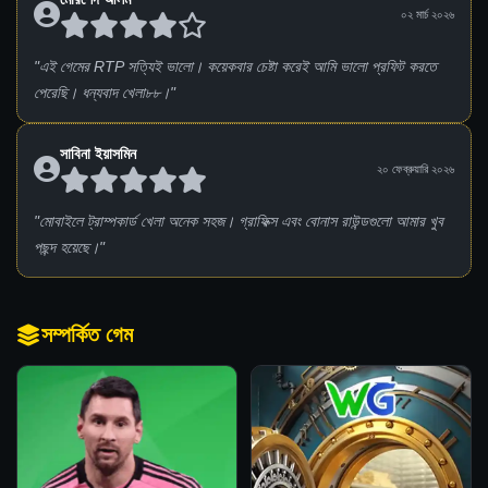
০২ মার্চ ২০২৬
"এই গেমের RTP সত্যিই ভালো। কয়েকবার চেষ্টা করেই আমি ভালো প্রফিট করতে
পেরেছি। ধন্যবাদ খেলা৮৮।"
সাবিনা ইয়াসমিন
২০ ফেব্রুয়ারি ২০২৬
"মোবাইলে ট্রাম্পকার্ড খেলা অনেক সহজ। গ্রাফিক্স এবং বোনাস রাউন্ডগুলো আমার খুব
পছন্দ হয়েছে।"
সম্পর্কিত গেম