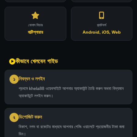
বোনাস ফিচার
প্ল্যাটফর্ম
মাল্টিপ্লায়ার
Android, iOS, Web
কীভাবে খেলবেন গাইড
নিবন্ধন ও লগইন
১
প্রথমে khela88 ওয়েবসাইটে আপনার অ্যাকাউন্ট তৈরি করুন অথবা বিদ্যমান
অ্যাকাউন্টে লগইন করুন।
ডিপোজিট করুন
২
বিকাশ, নগদ বা রকেটের মাধ্যমে আপনার গেমিং ওয়ালেটে প্রয়োজনীয় টাকা জমা
দিন।