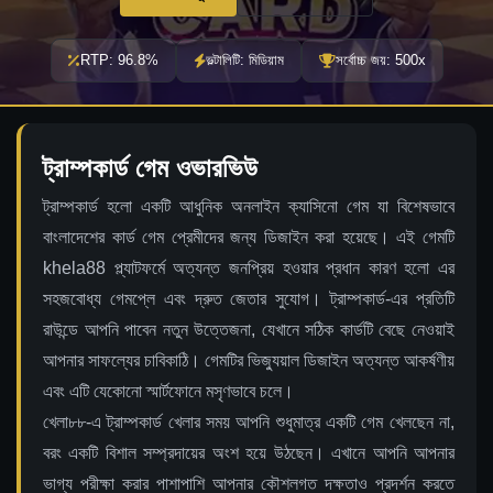
RTP: 96.8%
ভল্টালিটি: মিডিয়াম
সর্বোচ্চ জয়: 500x
ট্রাম্পকার্ড গেম ওভারভিউ
ট্রাম্পকার্ড হলো একটি আধুনিক অনলাইন ক্যাসিনো গেম যা বিশেষভাবে
বাংলাদেশের কার্ড গেম প্রেমীদের জন্য ডিজাইন করা হয়েছে। এই গেমটি
khela88 প্ল্যাটফর্মে অত্যন্ত জনপ্রিয় হওয়ার প্রধান কারণ হলো এর
সহজবোধ্য গেমপ্লে এবং দ্রুত জেতার সুযোগ। ট্রাম্পকার্ড-এর প্রতিটি
রাউন্ডে আপনি পাবেন নতুন উত্তেজনা, যেখানে সঠিক কার্ডটি বেছে নেওয়াই
আপনার সাফল্যের চাবিকাঠি। গেমটির ভিজ্যুয়াল ডিজাইন অত্যন্ত আকর্ষণীয়
এবং এটি যেকোনো স্মার্টফোনে মসৃণভাবে চলে।
খেলা৮৮-এ ট্রাম্পকার্ড খেলার সময় আপনি শুধুমাত্র একটি গেম খেলছেন না,
বরং একটি বিশাল সম্প্রদায়ের অংশ হয়ে উঠছেন। এখানে আপনি আপনার
ভাগ্য পরীক্ষা করার পাশাপাশি আপনার কৌশলগত দক্ষতাও প্রদর্শন করতে