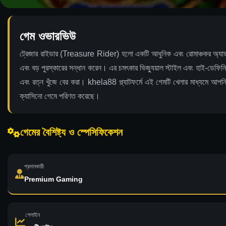
গেম ওভারভিউ
ট্রেজার রাইডার (Treasure Rider) হলো একটি আধুনিক এবং রোমাঞ্চকর অ্যাডভেঞ
এবং বড় পুরস্কারের সন্ধান করেন। এর চমৎকার ভিজ্যুয়াল স্টাইল এবং হাই-ডেফিনিশ
এবং রত্ন খুঁজে বের করা। khela88 প্ল্যাটফর্মে এই গেমটি খেলার মাধ্যমে আপ
ক্যাসিনো গেমে পরিণত করেছে।
গেমের বৈশিষ্ট্য ও স্পেসিফিকেশন
প্রদানকারী
Premium Gaming
পেলাইন