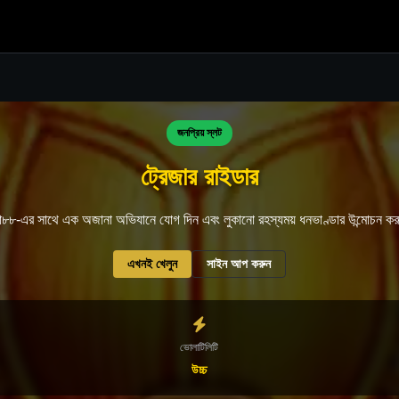
জনপ্রিয় স্লট
ট্রেজার রাইডার
া৮৮-এর সাথে এক অজানা অভিযানে যোগ দিন এবং লুকানো রহস্যময় ধনভাণ্ডার উন্মোচন ক
এখনই খেলুন
সাইন আপ করুন
ভোলাটিলিটি
উচ্চ