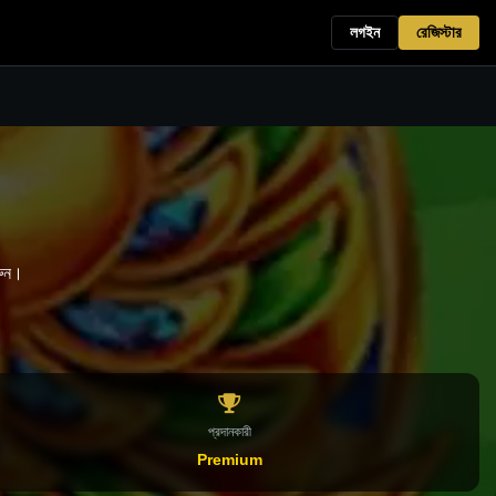
লগইন
রেজিস্টার
রুন।
প্রদানকারী
Premium