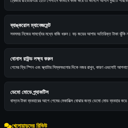
ট্রেজার রাইডার-এর ২৫টি পেলাইন কীভাবে কাজ করে তা জানলে আপনি বুঝতে পারব
ব্যাঙ্করোল ম্যানেজমেন্ট
সবসময় নিজের সামর্থ্যের মধ্যে বাজি ধরুন। বড় জয়ের আশায় অতিরিক্ত টাকা ঝুঁকি ন
বোনাস রাউন্ড লক্ষ্য করুন
গেমের ফ্রি স্পিন এবং স্ক্যাটার সিম্বলগুলোর দিকে নজর রাখুন, কারণ এগুলোই আপ
ডেমো মোডে প্র্যাকটিস
বাস্তব টাকা ব্যবহারের আগে গেমের মেকানিক্স বোঝার জন্য ডেমো মোড ব্যবহার ক
খেলোয়াড়দের রিভিউ