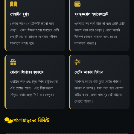
পেলাইন বুঝুন
ব্যাঙ্করোল ম্যানেজমেন্ট
খেলার আগে পে-টেবিলটি ভালো করে
একবারে সব অর্থ বাজি না ধরে ছোট ছোট
দেখুন। কোন সিম্বলগুলো সবচেয়ে বেশি
অংশে ভাগ করে খেলুন। এতে আপনি
পেমেন্ট দেয় তা জানলে আপনার কৌশল
দীর্ঘক্ষণ খেলতে পারবেন এবং জয়ের
সাজানো সহজ হবে।
সম্ভাবনা বাড়বে।
বোনাস ফিচারের ব্যবহার
বেটের আকার নির্বাচন
ওয়াইল্ড লক এবং ফ্রি স্পিন রাউন্ডগুলো
আপনার জয়ের গতি বুঝে বেটের পরিমাণ
এই গেমের প্রাণ। এই ফিচারগুলো
বাড়ান বা কমান। যখন মনে হবে বোনাস
সক্রিয় করার জন্য ধৈর্য ধরে খেলুন।
রাউন্ড কাছে, তখন সামান্য বেট বাড়িয়ে
দেখতে পারেন।
খেলোয়াড়দের রিভিউ