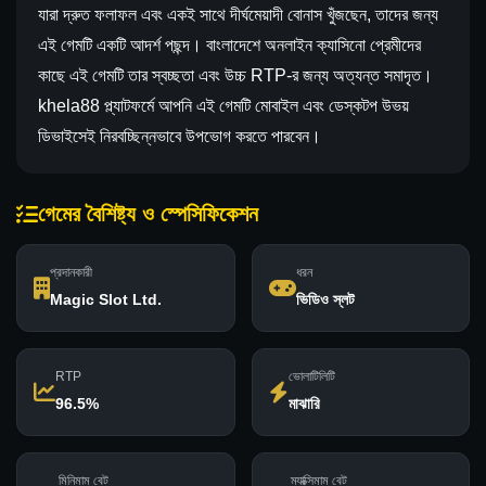
যারা দ্রুত ফলাফল এবং একই সাথে দীর্ঘমেয়াদী বোনাস খুঁজছেন, তাদের জন্য
এই গেমটি একটি আদর্শ পছন্দ। বাংলাদেশে অনলাইন ক্যাসিনো প্রেমীদের
কাছে এই গেমটি তার স্বচ্ছতা এবং উচ্চ RTP-র জন্য অত্যন্ত সমাদৃত।
khela88 প্ল্যাটফর্মে আপনি এই গেমটি মোবাইল এবং ডেস্কটপ উভয়
ডিভাইসেই নিরবচ্ছিন্নভাবে উপভোগ করতে পারবেন।
গেমের বৈশিষ্ট্য ও স্পেসিফিকেশন
প্রদানকারী
ধরন
Magic Slot Ltd.
ভিডিও স্লট
RTP
ভোলাটিলিটি
96.5%
মাঝারি
মিনিমাম বেট
ম্যাক্সিমাম বেট