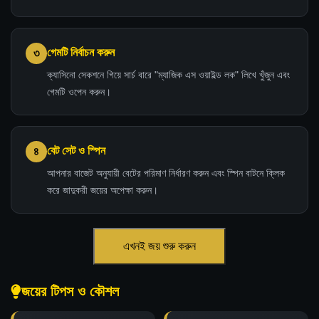
গেমটি নির্বাচন করুন
৩
ক্যাসিনো সেকশনে গিয়ে সার্চ বারে "ম্যাজিক এস ওয়াইল্ড লক" লিখে খুঁজুন এবং
গেমটি ওপেন করুন।
বেট সেট ও স্পিন
৪
আপনার বাজেট অনুযায়ী বেটের পরিমাণ নির্ধারণ করুন এবং স্পিন বাটনে ক্লিক
করে জাদুকরী জয়ের অপেক্ষা করুন।
এখনই জয় শুরু করুন
জয়ের টিপস ও কৌশল