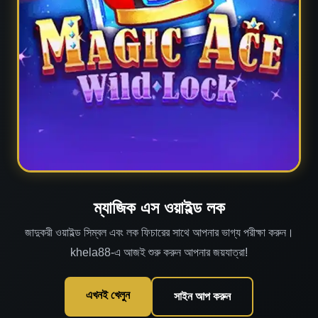
ম্যাজিক এস ওয়াইল্ড লক
জাদুকরী ওয়াইল্ড সিম্বল এবং লক ফিচারের সাথে আপনার ভাগ্য পরীক্ষা করুন।
khela88-এ আজই শুরু করুন আপনার জয়যাত্রা!
এখনই খেলুন
সাইন আপ করুন