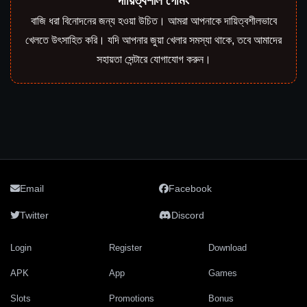
দায়িত্বশীল গেমিং
বাজি ধরা বিনোদনের জন্য হওয়া উচিত। আমরা আপনাকে দায়িত্বশীলভাবে
খেলতে উৎসাহিত করি। যদি আপনার জুয়া খেলার সমস্যা থাকে, তবে আমাদের
সহায়তা সেন্টারে যোগাযোগ করুন।
Email
Facebook
Twitter
Discord
Login
Register
Download
APK
App
Games
Slots
Promotions
Bonus