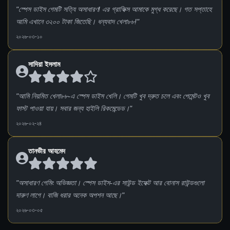
"স্পেস ডাইস গেমটি সত্যি অসাধারণ! এর গ্রাফিক্স আমাকে মুগ্ধ করেছে। গত সপ্তাহে
আমি এখানে ৩২০০ টাকা জিতেছি। ধন্যবাদ খেলা৮৮!"
২০২৬-০৩-১০
সাদিয়া ইসলাম
"আমি নিয়মিত খেলা৮৮-এ স্পেস ডাইস খেলি। গেমটি খুব দ্রুত চলে এবং পেমেন্টও খুব
ফাস্ট পাওয়া যায়। সবার জন্য হাইলি রিকমেন্ডেড।"
২০২৬-০২-২৪
তানভীর আহমেদ
"অসাধারণ গেমিং অভিজ্ঞতা। স্পেস ডাইস-এর সাউন্ড ইফেক্ট আর বোনাস রাউন্ডগুলো
দারুণ লাগে। বাজি ধরার অনেক অপশন আছে।"
২০২৬-০৩-০৫