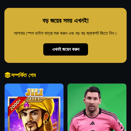
বড় জয়ের সময় এখনই!
আপনার স্পেস ডাইস যাত্রা শুরু করুন এবং বড় বড় জ্যাকপট জিতে নিন।
এখনই জয়েন করুন
সম্পর্কিত গেম