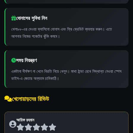
বোনাসের সুবিধা নিন
খেলা৮৮-এর দেওয়া ক্যাসিনো বোনাস এবং ফ্রি ক্রেডিট ব্যবহার করুন। এতে
আপনার নিজের পকেটের ঝুঁকি কমবে।
সময় নিয়ন্ত্রণ
একটানা দীর্ঘক্ষণ না খেলে বিরতি নিয়ে খেলুন। মাথা ঠান্ডা রেখে সিদ্ধান্ত নেওয়া স্পেস
ডাইস-এ জেতার অন্যতম চাবিকাঠি।
খেলোয়াড়দের রিভিউ
আরিফ রহমান