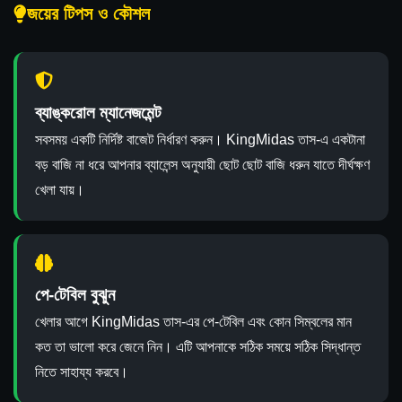
জয়ের টিপস ও কৌশল
ব্যাঙ্করোল ম্যানেজমেন্ট
সবসময় একটি নির্দিষ্ট বাজেট নির্ধারণ করুন। KingMidas তাস-এ একটানা
বড় বাজি না ধরে আপনার ব্যালেন্স অনুযায়ী ছোট ছোট বাজি ধরুন যাতে দীর্ঘক্ষণ
খেলা যায়।
পে-টেবিল বুঝুন
খেলার আগে KingMidas তাস-এর পে-টেবিল এবং কোন সিম্বলের মান
কত তা ভালো করে জেনে নিন। এটি আপনাকে সঠিক সময়ে সঠিক সিদ্ধান্ত
নিতে সাহায্য করবে।