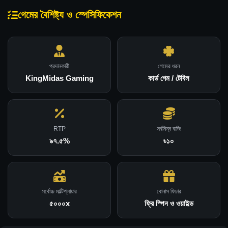
গেমের বৈশিষ্ট্য ও স্পেসিফিকেশন
প্রদানকারী
গেমের ধরন
KingMidas Gaming
কার্ড গেম / টেবিল
RTP
সর্বনিম্ন বাজি
৯৭.৫%
৳১০
সর্বোচ্চ মাল্টিপ্লায়ার
বোনাস ফিচার
৫০০০x
ফ্রি স্পিন ও ওয়াইল্ড