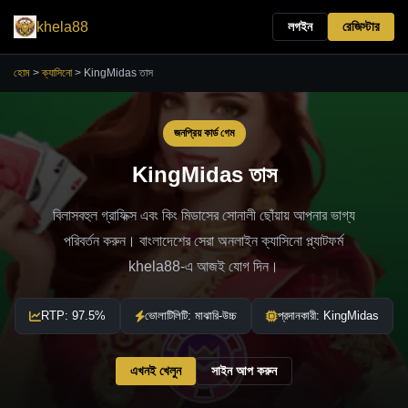
khela88
লগইন
রেজিস্টার
হোম
>
ক্যাসিনো
> KingMidas তাস
জনপ্রিয় কার্ড গেম
KingMidas তাস
বিলাসবহুল গ্রাফিক্স এবং কিং মিডাসের সোনালী ছোঁয়ায় আপনার ভাগ্য
পরিবর্তন করুন। বাংলাদেশের সেরা অনলাইন ক্যাসিনো প্ল্যাটফর্ম
khela88-এ আজই যোগ দিন।
RTP: 97.5%
ভোলাটিলিটি: মাঝারি-উচ্চ
প্রদানকারী: KingMidas
এখনই খেলুন
সাইন আপ করুন