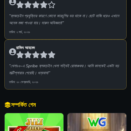
"ব্লকচেইন প্রযুক্তির কারণে কোনো কারচুপির ভয় থাকে না। ছোট বাজি ধরেও এখানে
অনেক মজা পাওয়া যায়। দারুন অভিজ্ঞতা!"
তারিখ: ২ মার্চ, ২০২৬
রাকিব আহমেদ
"খেলা৮৮-এ Spribe ব্লকচেইন খেলা সত্যিই রোমাঞ্চকর। আমি কালকেই একটা বড়
মাল্টিপ্লায়ার পেয়েছি। ধন্যবাদ!"
তারিখ: ২০ ফেব্রুয়ারি, ২০২৬
সম্পর্কিত গেম