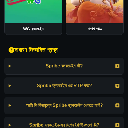
WG ব্লকচেইন
গণেশ গোল্ড
সাধারণ জিজ্ঞাসিত প্রশ্ন
Spribe ব্লকচেইন কী?
Spribe ব্লকচেইন-এর RTP কত?
আমি কি বিনামূল্যে Spribe ব্লকচেইন খেলতে পারি?
Spribe ব্লকচেইন-এর বিশেষ বৈশিষ্ট্যগুলো কী?