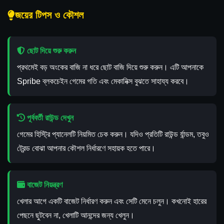
জয়ের টিপস ও কৌশল
ছোট দিয়ে শুরু করুন
প্রথমেই বড় অংকের বাজি না ধরে ছোট বাজি দিয়ে শুরু করুন। এটি আপনাকে
Spribe ব্লকচেইন গেমের গতি এবং মেকানিক্স বুঝতে সাহায্য করবে।
পূর্ববর্তী রাউন্ড দেখুন
গেমের হিস্ট্রি প্যানেলটি নিয়মিত চেক করুন। যদিও প্রতিটি রাউন্ড র্যান্ডম, তবুও
ট্রেন্ড বোঝা আপনার কৌশল নির্ধারণে সহায়ক হতে পারে।
বাজেট নিয়ন্ত্রণ
খেলার আগে একটি বাজেট নির্ধারণ করুন এবং সেটি মেনে চলুন। কখনোই হারের
পেছনে ছুটবেন না, খেলাটি আনন্দের জন্য খেলুন।