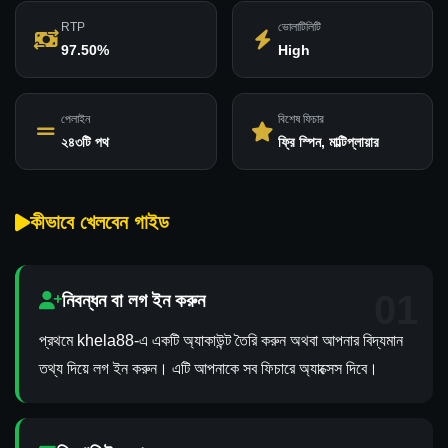
RTP
ভোলাটিলিটি
97.50%
High
পেলাইন
বিশেষ ফিচার
২৪৩টি পথ
ফ্রি স্পিন, মাল্টিপ্লায়ার
কীভাবে খেলবেন গাইড
01
নিবন্ধন বা লগ ইন করুন
প্রথমে khela88-এ একটি অ্যাকাউন্ট তৈরি করুন অথবা আপনার বিদ্যমান
তথ্য দিয়ে লগ ইন করুন। এটি আপনাকে সব ফিচারে অ্যাক্সেস দিবে।