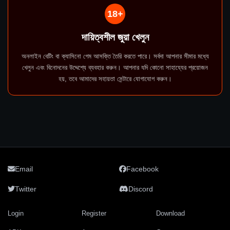
18+
দায়িত্বশীল জুয়া খেলুন
অনলাইন বেটিং বা ক্যাসিনো গেম আসক্তি তৈরি করতে পারে। সর্বদা আপনার সীমার মধ্যে
খেলুন এবং বিনোদনের উদ্দেশ্যে ব্যবহার করুন। আপনার যদি কোনো সাহায্যের প্রয়োজন
হয়, তবে আমাদের সহায়তা সেন্টারে যোগাযোগ করুন।
Email
Facebook
Twitter
Discord
Login
Register
Download