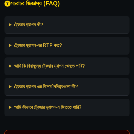
সচরাচর জিজ্ঞাস্য (FAQ)
ট্রেজার ড্রাগন কী?
ট্রেজার ড্রাগন-এর RTP কত?
আমি কি বিনামূল্যে ট্রেজার ড্রাগন খেলতে পারি?
ট্রেজার ড্রাগন-এর বিশেষ বৈশিষ্ট্যগুলো কী?
আমি কীভাবে ট্রেজার ড্রাগন-এ জিততে পারি?