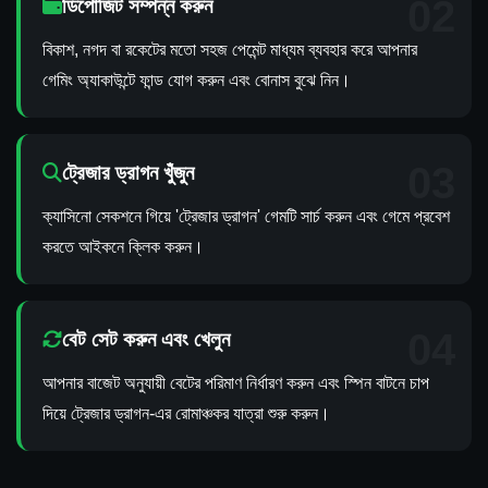
02
ডিপোজিট সম্পন্ন করুন
বিকাশ, নগদ বা রকেটের মতো সহজ পেমেন্ট মাধ্যম ব্যবহার করে আপনার
গেমিং অ্যাকাউন্টে ফান্ড যোগ করুন এবং বোনাস বুঝে নিন।
03
ট্রেজার ড্রাগন খুঁজুন
ক্যাসিনো সেকশনে গিয়ে 'ট্রেজার ড্রাগন' গেমটি সার্চ করুন এবং গেমে প্রবেশ
করতে আইকনে ক্লিক করুন।
04
বেট সেট করুন এবং খেলুন
আপনার বাজেট অনুযায়ী বেটের পরিমাণ নির্ধারণ করুন এবং স্পিন বাটনে চাপ
দিয়ে ট্রেজার ড্রাগন-এর রোমাঞ্চকর যাত্রা শুরু করুন।