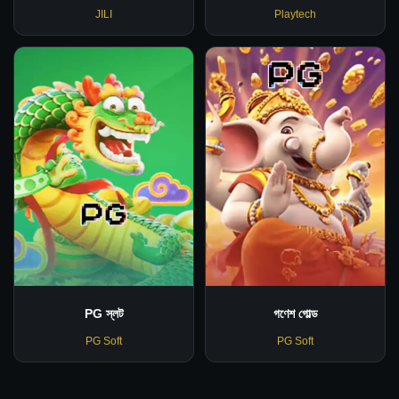
JILI
Playtech
PG স্লট
গণেশ গোল্ড
PG Soft
PG Soft