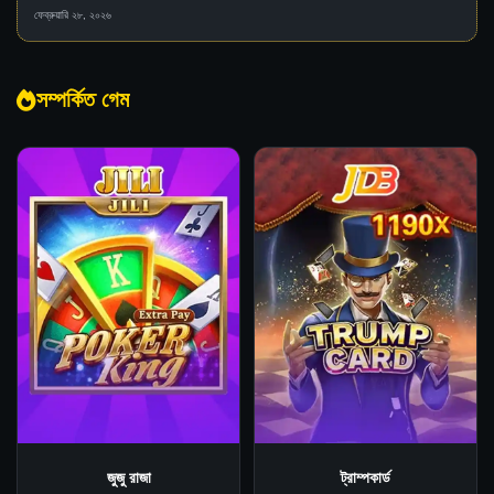
ফেব্রুয়ারি ২৮, ২০২৬
সম্পর্কিত গেম
জুজু রাজা
ট্রাম্পকার্ড